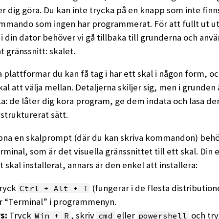
er dig göra. Du kan inte trycka på en knapp som inte finns
mmando som ingen har programmerat. För att fullt ut ut
i din dator behöver vi gå tillbaka till grunderna och anv
t gränssnitt: skalet.
a plattformar du kan få tag i har ett skal i någon form, 
kal att välja mellan. Detaljerna skiljer sig, men i grunden
ka: de låter dig köra program, ge dem indata och läsa de
vstrukturerat sätt.
ppna en skalprompt (där du kan skriva kommandon) beh
rminal, som är det visuella gränssnittet till ett skal. Din
t skal installerat, annars är den enkel att installera:
ryck
(fungerar i de flesta distributione
Ctrl + Alt + T
er “Terminal” i programmenyn.
s:
Tryck
, skriv
eller
och tr
Win + R
cmd
powershell