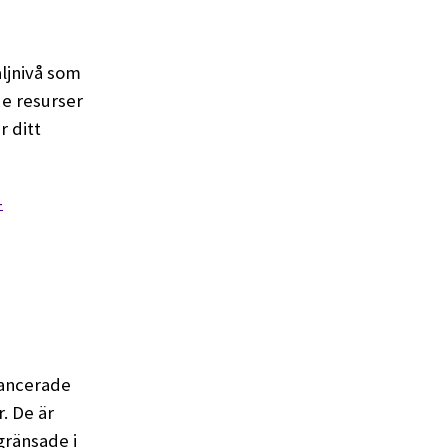
aljnivå som
de resurser
r ditt
-
vancerade
r. De är
gränsade i