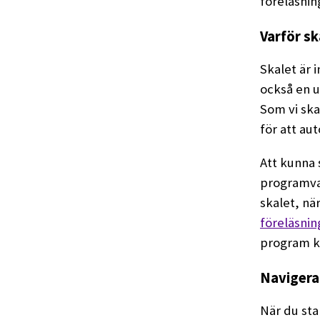
föreläsnin
Varför sk
Skalet är i
också en u
Som vi ska
för att au
Att kunna s
programvar
skalet, nä
föreläsni
program k
Navigera 
När du sta