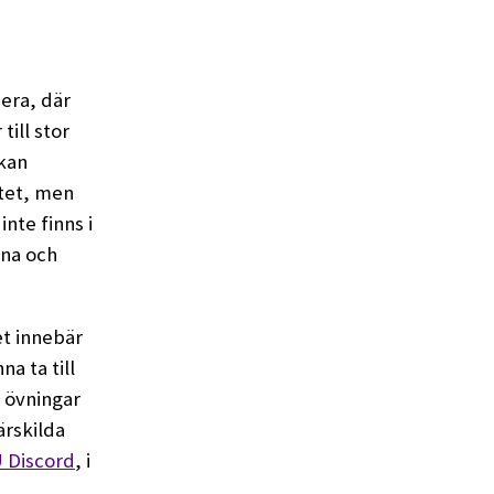
era, där
till stor
 kan
ätet, men
nte finns i
rna och
et innebär
a ta till
d övningar
rskilda
 Discord
, i