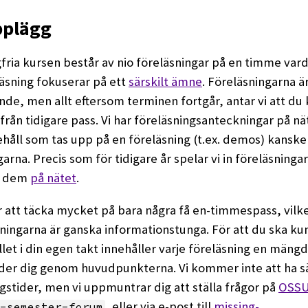
pplägg
ria kursen består av nio föreläsningar på en timme vard
läsning fokuserar på ett
särskilt ämne
. Föreläsningarna är 
ende, men allt eftersom terminen fortgår, antar vi att du
 från tidigare pass. Vi har föreläsningsanteckningar på n
ehåll som tas upp på en föreläsning (t.ex. demos) kanske i
arna. Precis som för tidigare år spelar vi in föreläsninga
r dem
på nätet
.
r att täcka mycket på bara några få en-timmespass, vilk
sningarna är ganska informationstunga. För att du ska kunn
llet i din egen takt innehåller varje föreläsning en mäng
der dig genom huvudpunkterna. Vi kommer inte att ha sä
stider, men vi uppmuntrar dig att ställa frågor på
OSSU
, eller via e-post till
missing-
-semester-forum