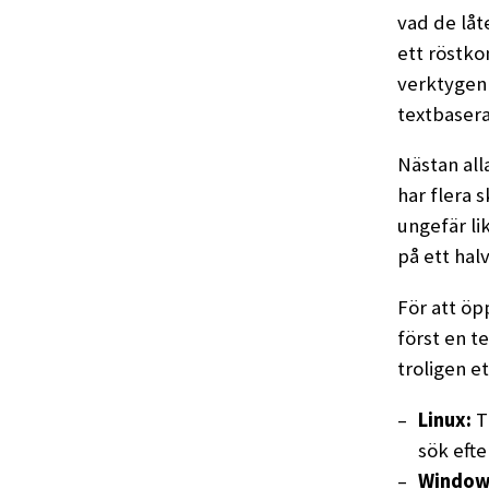
vad de låt
ett röstko
verktygen 
textbasera
Nästan all
har flera s
ungefär li
på ett hal
För att ö
först en te
troligen et
Linux:
T
sök eft
Window