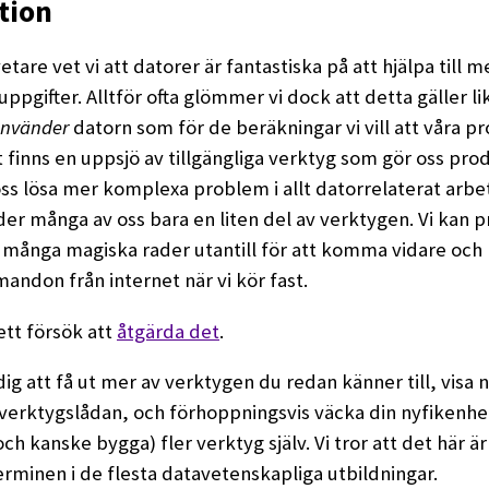
tion
tare vet vi att datorer är fantastiska på att hjälpa till 
 uppgifter. Alltför ofta glömmer vi dock att detta gäller l
använder
datorn som för de beräkningar vi vill att våra p
t finns en uppsjö av tillgängliga verktyg som gör oss pro
oss lösa mer komplexa problem i allt datorrelaterat arbe
er många av oss bara en liten del av verktygen. Vi kan p
gt många magiska rader utantill för att komma vidare och
andon från internet när vi kör fast.
ett försök att
åtgärda det
.
a dig att få ut mer av verktygen du redan känner till, visa
i verktygslådan, och förhoppningsvis väcka din nyfikenhe
ch kanske bygga) fler verktyg själv. Vi tror att det här ä
rminen i de flesta datavetenskapliga utbildningar.