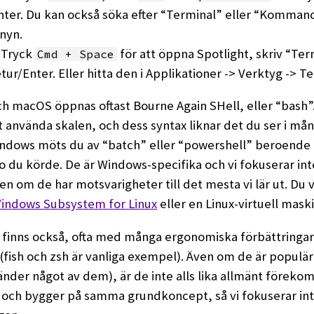
nter. Du kan också söka efter “Terminal” eller “Komman
nyn.
Tryck
för att öppna Spotlight, skriv “Ter
Cmd + Space
tur/Enter. Eller hitta den i Applikationer -> Verktyg -> T
ch macOS öppnas oftast Bourne Again SHell, eller “bash”.
 använda skalen, och dess syntax liknar det du ser i må
indows möts du av “batch” eller “powershell” beroende 
u körde. De är Windows-specifika och vi fokuserar int
n om de har motsvarigheter till det mesta vi lär ut. Du vil
indows Subsystem for Linux
eller en Linux-virtuell maski
 finns också, ofta med många ergonomiska förbättringar
fish och zsh är vanliga exempel). Även om de är populära
änder något av dem), är de inte alls lika allmänt förek
 och bygger på samma grundkoncept, så vi fokuserar int