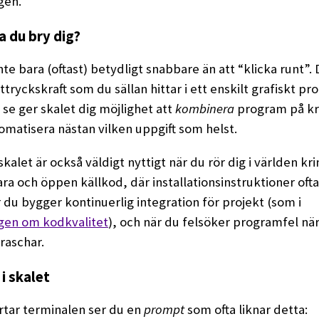
gen.
a du bry dig?
nte bara (oftast) betydligt snabbare än att “klicka runt”.
ttryckskraft som du sällan hittar i ett enskilt grafiskt pr
 se ger skalet dig möjlighet att
kombinera
program på kre
tomatisera nästan vilken uppgift som helst.
kalet är också väldigt nyttigt när du rör dig i världen krin
a och öppen källkod, där installationsinstruktioner ofta
r du bygger kontinuerlig integration för projekt (som i
ngen om kodkvalitet
), och när du felsöker programfel nä
raschar.
i skalet
rtar terminalen ser du en
prompt
som ofta liknar detta: