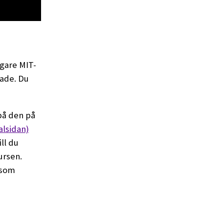
digare MIT-
rade. Du
 på den på
alsidan)
ill du
ursen.
 som