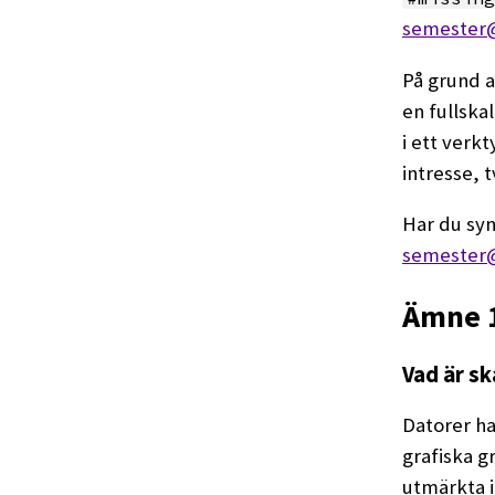
semester
På grund a
en fullska
i ett verk
intresse, 
Har du syn
semester
Ämne 1
Vad är sk
Datorer h
grafiska g
utmärkta i