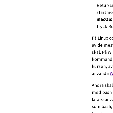
Retur/E
startme
macOS:
tryck Re
På Linux o
av de mest
skal. På W
kommando d
kursen, äve
använda
W
Andra skal
med bash (
lärare anv
som bash,