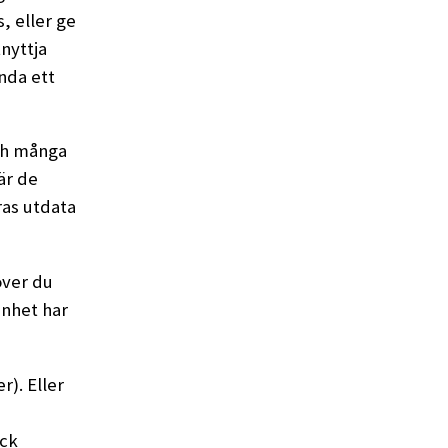
, eller ge
nyttja
ända ett
och många
 är de
ras utdata
över du
 enhet har
r). Eller
yck