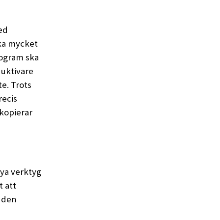
med
ika mycket
rogram ska
duktivare
te. Trots
recis
 kopierar
 nya verktyg
t att
r den