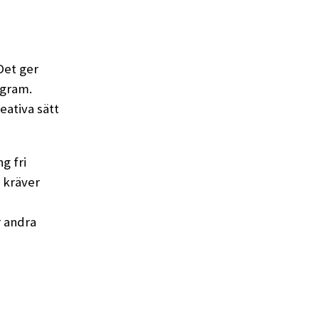
 Det ger
ogram.
ativa sätt
g fri
 kräver
r andra