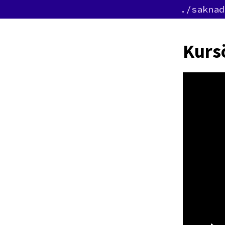
./saknad
Kursö