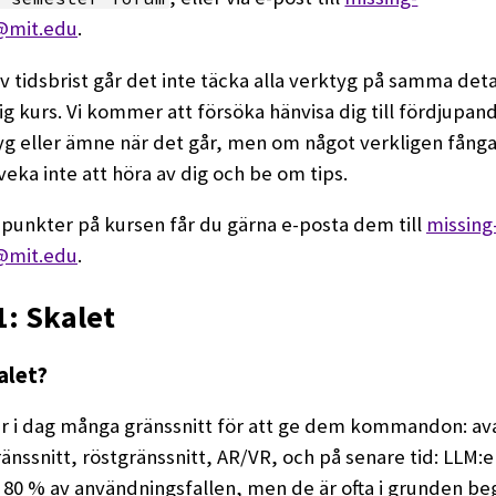
@mit.edu
.
v tidsbrist går det inte täcka alla verktyg på samma det
lig kurs. Vi kommer att försöka hänvisa dig till fördjupan
tyg eller ämne när det går, men om något verkligen fånga
tveka inte att höra av dig och be om tips.
punkter på kursen får du gärna e-posta dem till
missing
@mit.edu
.
: Skalet
alet?
ar i dag många gränssnitt för att ge dem kommandon: a
ränssnitt, röstgränssnitt, AR/VR, och på senare tid: LLM:e
 80 % av användningsfallen, men de är ofta i grunden be