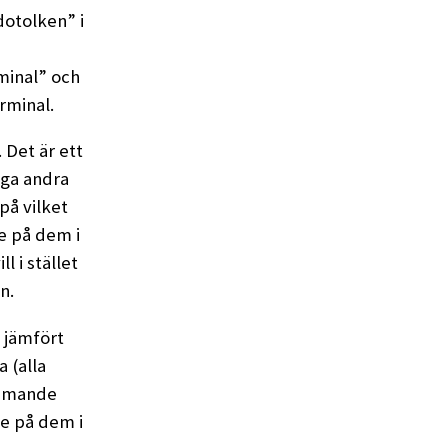
dotolken” i
minal” och
erminal.
 Det är ett
nga andra
på vilket
e på dem i
l i stället
n.
 jämfört
 (alla
ommande
e på dem i