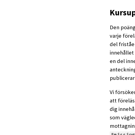
Kursu
Den poängf
varje före
del fristå
innehållet
en del inn
anteckning
publicera
Vi försöke
att förelä
dig innehå
som vägle
mottagning
#missing