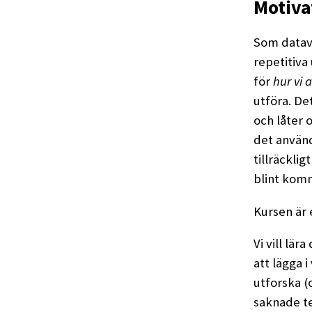
Motiva
Som datave
repetitiva
för
hur vi 
utföra. De
och låter 
det använd
tillräckli
blint komm
Kursen är 
Vi vill lär
att lägga 
utforska (o
saknade te