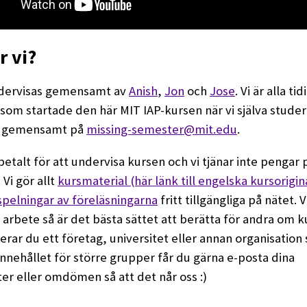
r vi?
dervisas gemensamt av
Anish
,
Jon
och
Jose
. Vi är alla ti
som startade den här MIT IAP-kursen när vi själva stude
s gemensamt på
missing-semester@mit.edu
.
e betalt för att undervisa kursen och vi tjänar inte pengar
 Vi gör allt
kursmaterial (här länk till engelska kursorigin
spelningar av föreläsningarna
fritt tillgängliga på nätet. V
t arbete så är det bästa sättet att berätta för andra om k
rar du ett företag, universitet eller annan organisation
nnehållet för större grupper får du gärna e-posta dina
er eller omdömen så att det når oss :)