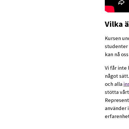
Vilka ä
Kursen un
studenter 
kan nå os
Vi får int
något sätt.
och alla
in
stötta vår
Represente
använder i
erfarenhet