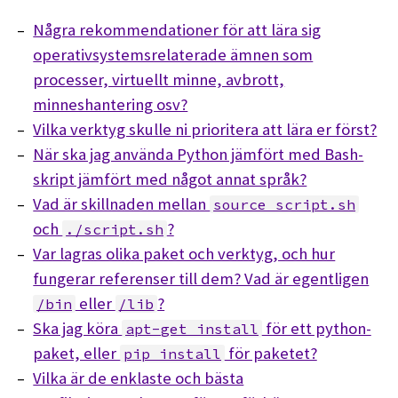
Några rekommendationer för att lära sig
operativsystemsrelaterade ämnen som
processer, virtuellt minne, avbrott,
minneshantering osv?
Vilka verktyg skulle ni prioritera att lära er först?
När ska jag använda Python jämfört med Bash-
skript jämfört med något annat språk?
Vad är skillnaden mellan
source script.sh
och
?
./script.sh
Var lagras olika paket och verktyg, och hur
fungerar referenser till dem? Vad är egentligen
eller
?
/bin
/lib
Ska jag köra
för ett python-
apt-get install
paket, eller
för paketet?
pip install
Vilka är de enklaste och bästa