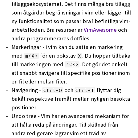
tilläggsekosystemet. Det finns många bra tillägg
som åtgärdar begränsningar i vim eller lägger till
ny funktionalitet som passar bra i befintliga vim-
arbetsflöden. Bra resurser är
VimAwesome
och
andra programmerares dotfiles.
Markeringar - i vim kan du sätta en markering
med
för en bokstav
. Du hoppar tillbaka
m<X>
X
till markeringen med
. Det gör det enkelt
'<X>
att snabbt navigera till specifika positioner inom
en fil eller mellan filer.
Navigering -
och
flyttar dig
Ctrl+O
Ctrl+I
bakåt respektive framåt mellan nyligen besökta
positioner.
Undo tree - Vim har en avancerad mekanism för
att hålla reda på ändringar. Till skillnad från
andra redigerare lagrar vim ett träd av