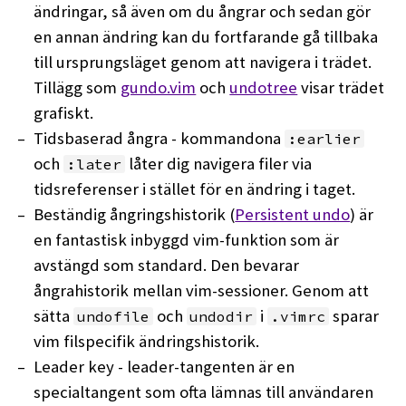
ändringar, så även om du ångrar och sedan gör
en annan ändring kan du fortfarande gå tillbaka
till ursprungsläget genom att navigera i trädet.
Tillägg som
gundo.vim
och
undotree
visar trädet
grafiskt.
Tidsbaserad ångra - kommandona
:earlier
och
låter dig navigera filer via
:later
tidsreferenser i stället för en ändring i taget.
Beständig ångringshistorik (
Persistent undo
) är
en fantastisk inbyggd vim-funktion som är
avstängd som standard. Den bevarar
ångrahistorik mellan vim-sessioner. Genom att
sätta
och
i
sparar
undofile
undodir
.vimrc
vim filspecifik ändringshistorik.
Leader key - leader-tangenten är en
specialtangent som ofta lämnas till användaren