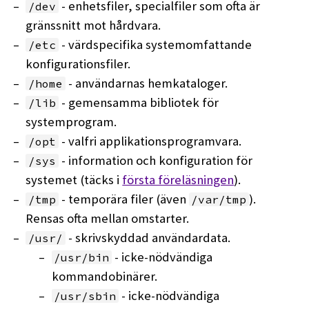
- enhetsfiler, specialfiler som ofta är
/dev
gränssnitt mot hårdvara.
- värdspecifika systemomfattande
/etc
konfigurationsfiler.
- användarnas hemkataloger.
/home
- gemensamma bibliotek för
/lib
systemprogram.
- valfri applikationsprogramvara.
/opt
- information och konfiguration för
/sys
systemet (täcks i
första föreläsningen
).
- temporära filer (även
).
/tmp
/var/tmp
Rensas ofta mellan omstarter.
- skrivskyddad användardata.
/usr/
- icke-nödvändiga
/usr/bin
kommandobinärer.
- icke-nödvändiga
/usr/sbin