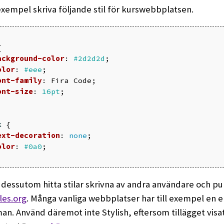
l exempel skriva följande stil för kurswebbplatsen.
{
ackground-color
:
#2d2d2d
;
olor
:
#eee
;
ont-family
:
Fira
Code
;
ont-size
:
16pt
;
k
{
ext-decoration
:
none
;
olor
:
#0a0
;
 dessutom hitta stilar skrivna av andra användare och p
les.org
. Många vanliga webbplatser har till exempel en el
n. Använd däremot inte Stylish, eftersom tillägget visat