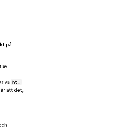
kt på
 av
kriva
ht.
är att det,
och