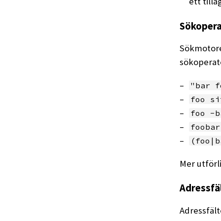
ett till
Sökopera
Sökmotore
sökoperat
"bar f
foo si
foo -
foobar
(foo|b
Mer utförl
Adressfä
Adressfält