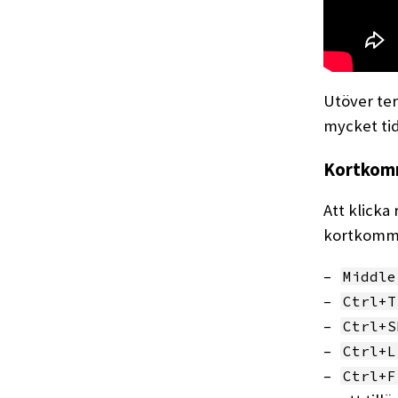
Utöver ter
mycket tid 
Kortkom
Att klicka
kortkomman
Middle
Ctrl+T
Ctrl+S
Ctrl+L
Ctrl+F