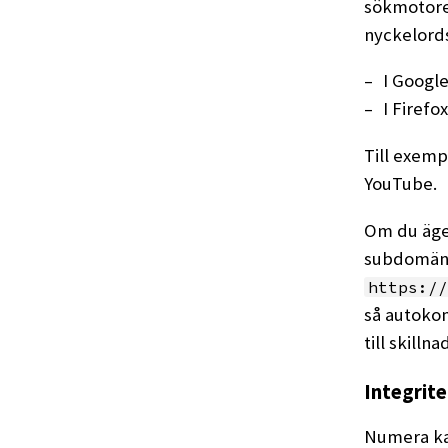
sökmotore
nyckelord
I Googl
I Firefo
Till exemp
YouTube.
Om du äge
subdomäner
https://
så autokom
till skill
Integrite
Numera ka