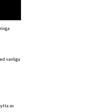
ringa
med vanliga
ytta av