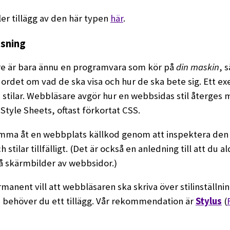
fler tillägg av den här typen
här
.
ssning
e är bara ännu en programvara som kör på
din maskin
, s
a ordet om vad de ska visa och hur de ska bete sig. Ett e
stilar. Webbläsare avgör hur en webbsidas stil återges
Style Sheets, oftast förkortat CSS.
mma åt en webbplats källkod genom att inspektera den
h stilar tillfälligt. (Det är också en anledning till att du a
 på skärmbilder av webbsidor.)
anent vill att webbläsaren ska skriva över stilinställnin
 behöver du ett tillägg. Vår rekommendation är
Stylus
(