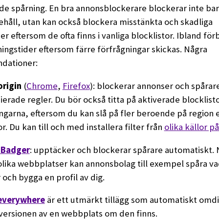
e spårning. En bra annonsblockerare blockerar inte ba
håll, utan kan också blockera misstänkta och skadliga
r eftersom de ofta finns i vanliga blocklistor. Ibland för
ingstider eftersom färre förfrågningar skickas. Några
dationer:
origin
(
Chrome
,
Firefox
): blockerar annonser och spårare
ierade regler. Du bör också titta på aktiverade blocklisto
ingarna, eftersom du kan slå på fler beroende på region e
r. Du kan till och med installera filter från
olika källor 
 Badger
: upptäcker och blockerar spårare automatiskt. 
olika webbplatser kan annonsbolag till exempel spåra v
och bygga en profil av dig.
everywhere
är ett utmärkt tillägg som automatiskt omdiri
ersionen av en webbplats om den finns.