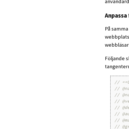
användard
Anpassa 
På samma s
webbplats 
webbläsar
Följande s
tangentern
// ==
// @n
// @n
// @v
// @d
// @a
// @m
// @g