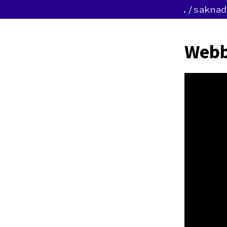
./saknad
Webb