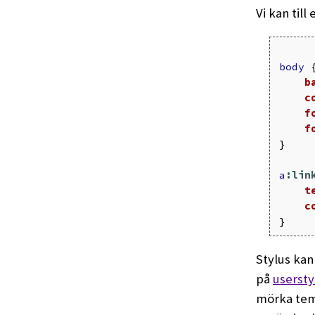
Vi kan til
body
b
c
f
f
}
a
:lin
t
c
}
Stylus kan
på
usersty
mörka tema