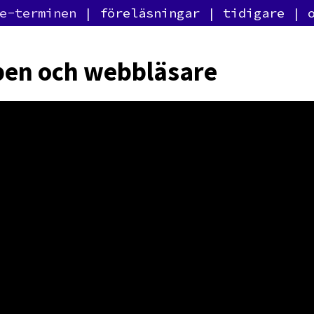
e-terminen
föreläsningar
tidigare
en och webbläsare