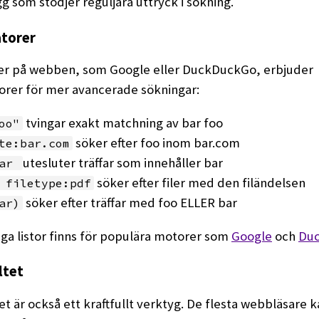
ägg som stödjer reguljära uttryck i sökning.
torer
r på webben, som Google eller DuckDuckGo, erbjuder
orer för mer avancerade sökningar:
tvingar exakt matchning av bar foo
oo"
söker efter foo inom bar.com
te:bar.com
utesluter träffar som innehåller bar
bar
söker efter filer med den filändelsen
 filetype:pdf
söker efter träffar med foo ELLER bar
ar)
iga listor finns för populära motorer som
Google
och
Du
ltet
et är också ett kraftfullt verktyg. De flesta webbläsare 