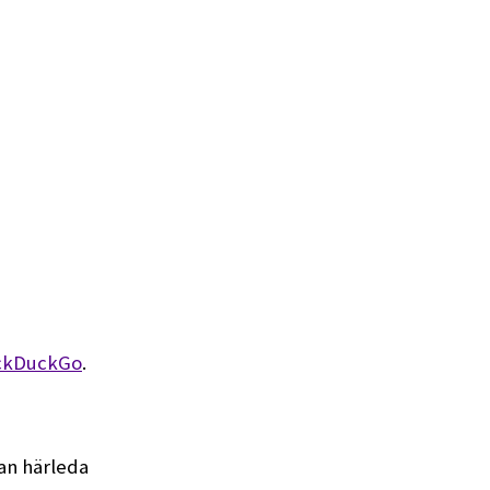
ckDuckGo
.
kan härleda