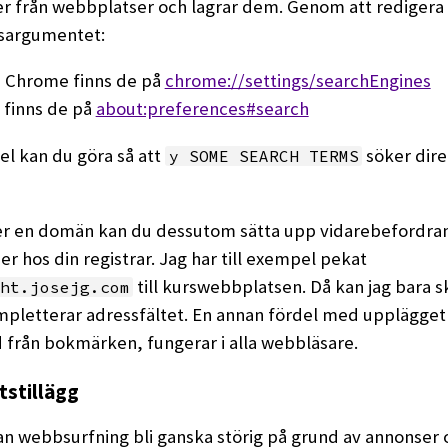
r från webbplatser och lagrar dem. Genom att redigera
sargumentet:
e Chrome finns de på
chrome://settings/searchEngines
x finns de på
about:preferences#search
el kan du göra så att
söker dire
y SOME SEARCH TERMS
r en domän kan du dessutom sätta upp vidarebefordran
 hos din registrar. Jag har till exempel pekat
till kurswebbplatsen. Då kan jag bara s
ht.josejg.com
pletterar adressfältet. En annan fördel med upplägget 
nad från bokmärken, fungerar i alla webbläsare.
tstillägg
n webbsurfning bli ganska störig på grund av annonser 