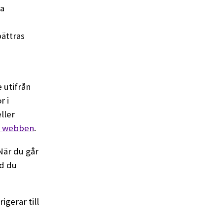
ra
bättras
 utifrån
r i
ller
på webben
.
När du går
ad du
gerar till