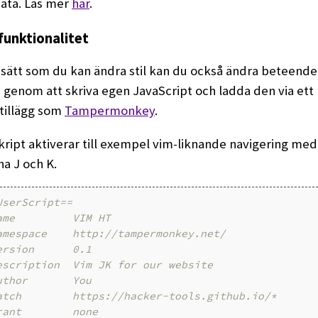
ata. Läs mer
här
.
funktionalitet
ätt som du kan ändra stil kan du också ändra beteende
genom att skriva egen JavaScript och ladda den via ett
tillägg som
Tampermonkey
.
kript aktiverar till exempel vim-liknande navigering med
a J och K.
UserScript==
ame         VIM HT
amespace    http://tampermonkey.net/
ersion      0.1
escription  Vim JK for our website
uthor       You
atch        https://hacker-tools.github.io/*
rant        none