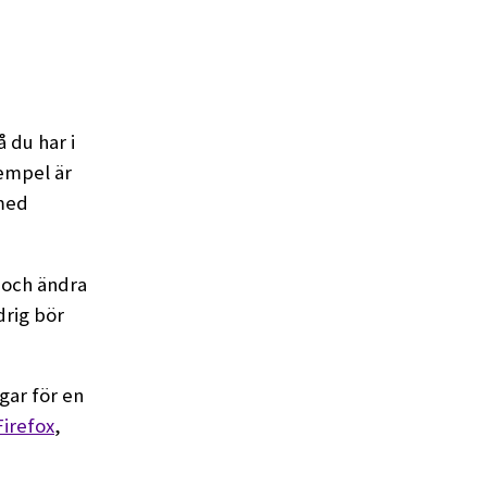
å du har i
xempel är
 med
 och ändra
ldrig bör
gar för en
Firefox
,