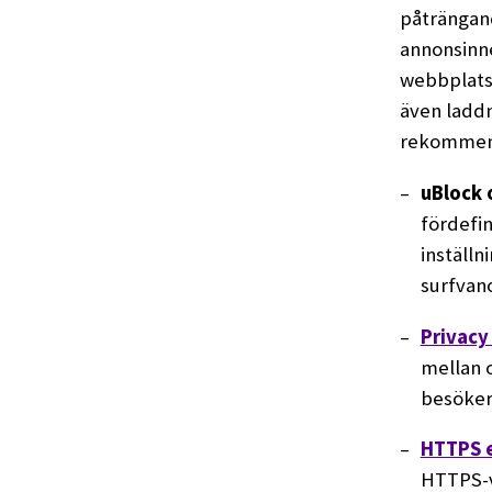
påträngand
annonsinne
webbplatse
även laddn
rekommen
uBlock 
fördefin
inställn
surfvano
Privacy
mellan 
besöker 
HTTPS 
HTTPS-v