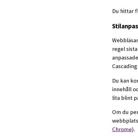
Du hittar 
Stilanpa
Webbläsar
regel sist
anpassade 
Cascading 
Du kan ko
innehåll oc
lita blint
Om du perm
webbplats
Chrome
).